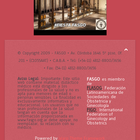
© Copyright 2009 - FASGO •
Av. Córdoba 1646 5º piso, Of.
201 • (C1055AAT) • C.A.B.A. •
Tel: (+54-11) 4812-8800/3656
• Fax: (54-11) 4812-8800/3656
Aviso Legal
: Importante: Este sitio
FASGO
es miembro
Web contiene material didáctico
de
médico está dirigido a los
FLASOG
:
Federación
profesionales de la salud y no es
Latinoamericana de
apta para menores de edad o
Sociedades de
personas sensibles. La finalidad es
Obstetricia y
exclusivamente informativa y
educacional. Los usuarios que no
Ginecología
sean profesionales de la salud
FIGO
: International
tengan en cuenta que la
Federation of
información proporcionada en
Ginecology and
www.fasgo.org.ar debe apoyar, no
Obstetrics
reemplazar, su relación con su
médico.
Powered by
Warp Theme Framework