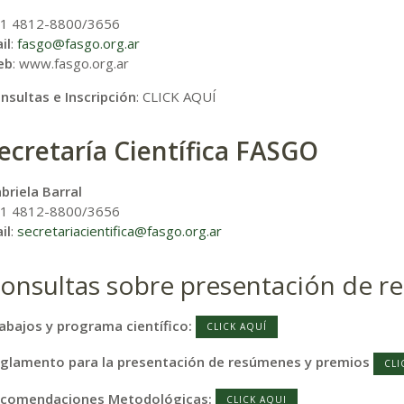
1 4812-8800/3656
il
:
fasgo@fasgo.org.ar
eb
: www.fasgo.org.ar
nsultas e Inscripción
: CLICK AQUÍ
ecretaría Científica FASGO
briela Barral
1 4812-8800/3656
il
:
secretariacientifica@fasgo.org.ar
onsultas sobre presentación de r
abajos y programa científico:
CLICK AQUÍ
glamento para la presentación de resúmenes y premios
CLI
comendaciones Metodológicas:
CLICK AQUI