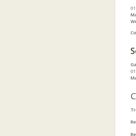
01
Ma
W
Co
S
Ga
01
Ma
C
Tr
Re
Re