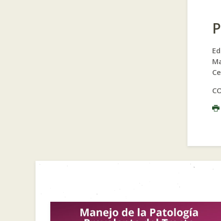
P
Ed
Ma
Ce
C