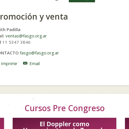
romoción y venta
ith Padilla
il
:
ventas@fasgo.org.ar
l
11 5347 3846
ONTACTO
fasgo@fasgo.org.ar
Imprimir
Email
Cursos Pre Congreso