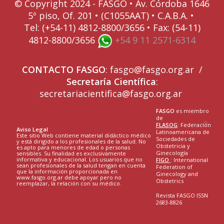
© Copyright 2024 - FASGO •
Av. Córdoba 1646
5º piso, Of. 201 • (C1055AAT) • C.A.B.A. •
Tel: (+54-11) 4812-8800/3656 • Fax: (54-11)
4812-8800/3656
+54 9 11 2571-6314
CONTACTO
FASGO
:
fasgo@fasgo.org.ar
/
Secretaría Científica
:
secretariacientifica@fasgo.org.ar
FASGO
es miembro
de
FLASOG
:
Federación
Aviso Legal
Latinoamericana de
Este sitio Web contiene material didáctico médico
Sociedades de
y está dirigido a los profesionales de la salud. No
Obstetricia y
es apto para menores de edad o personas
Ginecología
sensibles. Su finalidad es exclusivamente
informativa y educacional. Los usuarios que no
FIGO
: International
sean profesionales de la salud tengan en cuenta
Federation of
que la información proporcionada en
Ginecology and
www.fasgo.org.ar debe apoyar pero no
Obstetrics
reemplazar, la relación con su médico.
Revista FASGO ISSN
2683-8826