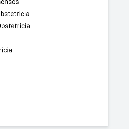
sensos
bstetricia
bstetricia
ricia