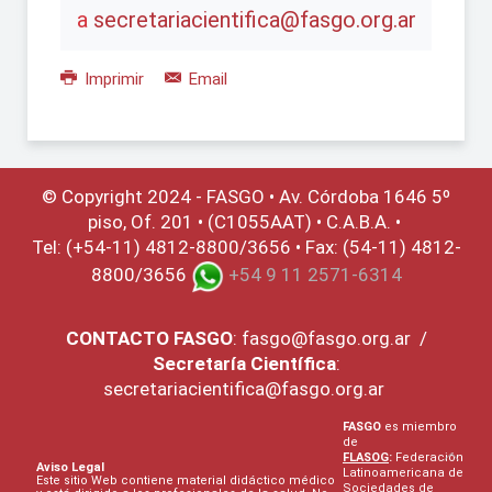
a
secretariacientifica@fasgo.org.ar
Imprimir
Email
© Copyright 2024 - FASGO •
Av. Córdoba 1646 5º
piso, Of. 201 • (C1055AAT) • C.A.B.A. •
Tel: (+54-11) 4812-8800/3656 • Fax: (54-11) 4812-
8800/3656
+54 9 11 2571-6314
CONTACTO
FASGO
:
fasgo@fasgo.org.ar
/
Secretaría Científica
:
secretariacientifica@fasgo.org.ar
FASGO
es miembro
de
FLASOG
:
Federación
Aviso Legal
Latinoamericana de
Este sitio Web contiene material didáctico médico
Sociedades de