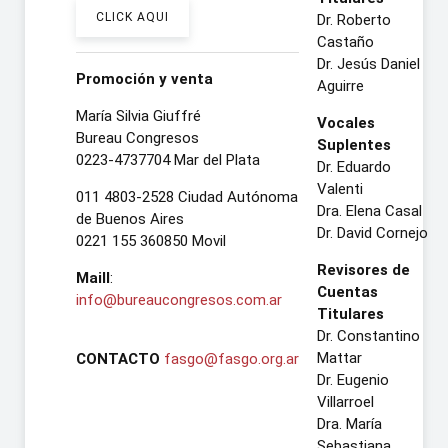
CLICK AQUI
Dr. Roberto
Castaño
Dr. Jesús Daniel
Promoción y venta
Aguirre
María Silvia Giuffré
Vocales
Bureau Congresos
Suplentes
0223-4737704 Mar del Plata
Dr. Eduardo
Valenti
011 4803-2528 Ciudad Autónoma
Dra. Elena Casal
de Buenos Aires
Dr. David Cornejo
0221 155 360850 Movil
Revisores de
Maill
:
Cuentas
info@bureaucongresos.com.ar
Titulares
Dr. Constantino
Mattar
CONTACTO
fasgo@fasgo.org.ar
Dr. Eugenio
Villarroel
Dra. María
Sebastiana