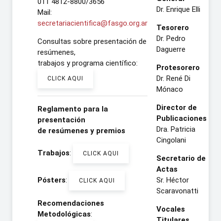
011 4812-8800/3656
Dr. Enrique Elli
Mail:
secretariacientifica@fasgo.org.ar
Tesorero
Dr. Pedro
Consultas sobre presentación de
Daguerre
resúmenes,
trabajos y programa científico:
Protesorero
Dr. René Di
CLICK AQUI
Mónaco
Director de
Reglamento para la
Publicaciones
presentación
Dra. Patricia
de resúmenes
y premios
Cingolani
Trabajos
:
CLICK AQUI
Secretario de
Actas
Pósters
:
Sr. Héctor
CLICK AQUI
Scaravonatti
Recomendaciones
Vocales
Metodológicas
:
Titulares