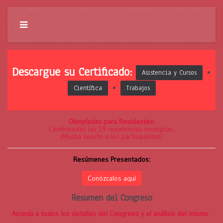
Descargue su Certificado:
•
Asistencia y Cursos
•
Científica
Trabajos
Olimpíadas para Residentes:
Confirmadas las 19 residencias inscriptas.
¡Mucha suerte a los participantes!
Resúmenes Presentados:
Conózcalos aquí
Resumen del Congreso
Acceda a todos los detalles del Congreso y el análisis del mismo