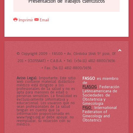
“Presentación de Trabajos científicos”
Imprimir
Email
© Copyright 2009 - FASGO •
Av. Córdoba 1646 5º piso, Of.
201 • (C1055AAT) • C.A.B.A. •
Tel: (+54-11) 4812-8800/3656
• Fax: (54-11) 4812-8800/3656
Aviso Legal
: Importante: Este sitio
FASGO
es miembro
Web contiene material didáctico
de
médico está dirigido a los
FLASOG
:
Federación
profesionales de la salud y no es
Latinoamericana de
apta para menores de edad o
Sociedades de
personas sensibles. La finalidad es
Obstetricia y
exclusivamente informativa y
educacional. Los usuarios que no
Ginecología
sean profesionales de la salud
FIGO
: International
tengan en cuenta que la
Federation of
información proporcionada en
Ginecology and
www.fasgo.org.ar debe apoyar, no
Obstetrics
reemplazar, su relación con su
médico.