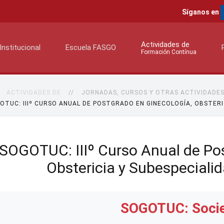
Síganos en
Actividades de
Institucional
Escuela FASGO
Formación Contínua
ACTIVIDADES DE
JORNADAS, CURSOS Y OTRAS ACTIVIDADE
OTUC: IIIº CURSO ANUAL DE POSTGRADO EN GINECOLOGÍA, OBSTERI
SOGOTUC: IIIº Curso Anual de Po
Obstericia y Subespeciali
SOGOTUC: Soci