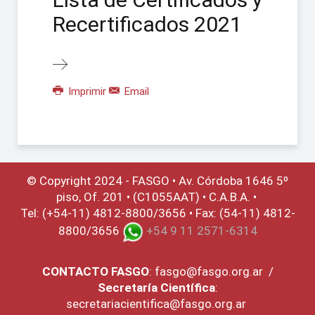
Recertificados 2021
Imprimir
Email
© Copyright 2024 - FASGO •
Av. Córdoba 1646 5º
piso, Of. 201 • (C1055AAT) • C.A.B.A. •
Tel: (+54-11) 4812-8800/3656 • Fax: (54-11) 4812-
8800/3656
+54 9 11 2571-6314
CONTACTO
FASGO
:
fasgo@fasgo.org.ar
/
Secretaría Científica
:
secretariacientifica@fasgo.org.ar