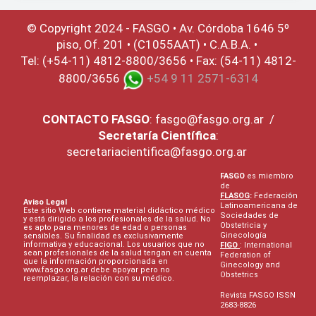
© Copyright 2024 - FASGO •
Av. Córdoba 1646 5º
piso, Of. 201 • (C1055AAT) • C.A.B.A. •
Tel: (+54-11) 4812-8800/3656 • Fax: (54-11) 4812-
8800/3656
+54 9 11 2571-6314
CONTACTO
FASGO
:
fasgo@fasgo.org.ar
/
Secretaría Científica
:
secretariacientifica@fasgo.org.ar
FASGO
es miembro
de
FLASOG
:
Federación
Aviso Legal
Latinoamericana de
Este sitio Web contiene material didáctico médico
Sociedades de
y está dirigido a los profesionales de la salud. No
Obstetricia y
es apto para menores de edad o personas
Ginecología
sensibles. Su finalidad es exclusivamente
informativa y educacional. Los usuarios que no
FIGO
: International
sean profesionales de la salud tengan en cuenta
Federation of
que la información proporcionada en
Ginecology and
www.fasgo.org.ar debe apoyar pero no
Obstetrics
reemplazar, la relación con su médico.
Revista FASGO ISSN
2683-8826