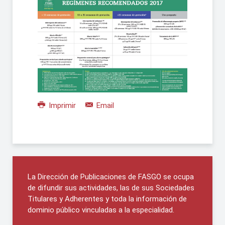
Imprimir
Email
La Dirección de Publicaciones de FASGO se ocupa
de difundir sus actividades, las de sus Sociedades
Titulares y Adherentes y toda la información de
dominio público vinculadas a la especialidad.