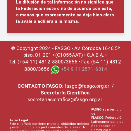
La difusión de tal información no signifca que
la Federación esté o no de acuerdo con ésta,
a menos que expresamente se deje bien claro
la avale o adhiera a la misma.
© Copyright 2024 - FASGO •
Av. Córdoba 1646 5º
piso, Of. 201 • (C1055AAT) • C.A.B.A. •
Tel: (+54-11) 4812-8800/3656 • Fax: (54-11) 4812-
8800/3656
+54 9 11 2571-6314
CONTACTO
FASGO
:
fasgo@fasgo.org.ar
/
Secretaría Científica
:
secretariacientifica@fasgo.org.ar
FASGO
es miembro
de
FLASOG
:
Federación
Aviso Legal
Latinoamericana de
Este sitio Web contiene material didáctico médico
Sociedades de
y está dirigido a los profesionales de la salud. No
Obstetricia y
es apto para menores de edad o personas