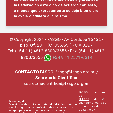
la Federación esté o no de acuerdo con ésta,
a menos que expresamente se deje bien claro
la avale o adhiera a la misma.
© Copyright 2024 - FASGO •
Av. Córdoba 1646 5º
piso, Of. 201 • (C1055AAT) • C.A.B.A. •
Tel: (+54-11) 4812-8800/3656 • Fax: (54-11) 4812-
8800/3656
+54 9 11 2571-6314
CONTACTO
FASGO
:
fasgo@fasgo.org.ar
/
Secretaría Científica
:
secretariacientifica@fasgo.org.ar
FASGO
es miembro
de
FLASOG
:
Federación
Aviso Legal
Latinoamericana de
Este sitio Web contiene material didáctico médico
Sociedades de
y está dirigido a los profesionales de la salud. No
Obstetricia y
es apto para menores de edad o personas