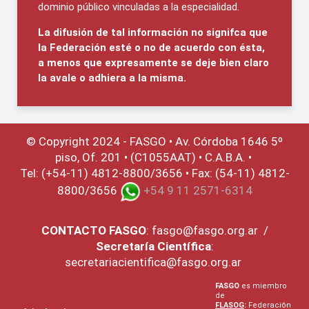
dominio público vinculadas a la especialidad.
La difusión de tal información no signifca que
la Federación esté o no de acuerdo con ésta,
a menos que expresamente se deje bien claro
la avale o adhiera a la misma.
© Copyright 2024 - FASGO •
Av. Córdoba 1646 5º
piso, Of. 201 • (C1055AAT) • C.A.B.A. •
Tel: (+54-11) 4812-8800/3656 • Fax: (54-11) 4812-
8800/3656
+54 9 11 2571-6314
CONTACTO
FASGO
:
fasgo@fasgo.org.ar
/
Secretaría Científica
:
secretariacientifica@fasgo.org.ar
FASGO
es miembro
de
FLASOG
:
Federación