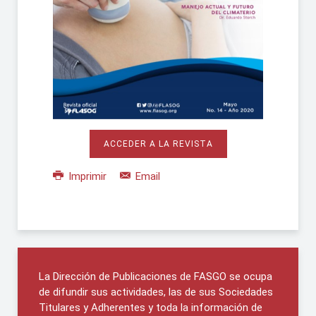
ACCEDER A LA REVISTA
Imprimir
Email
La Dirección de Publicaciones de FASGO se ocupa
de difundir sus actividades, las de sus Sociedades
Titulares y Adherentes y toda la información de