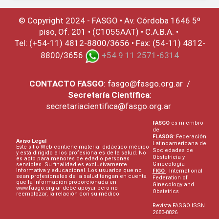
© Copyright 2024 - FASGO •
Av. Córdoba 1646 5º
piso, Of. 201 • (C1055AAT) • C.A.B.A. •
Tel: (+54-11) 4812-8800/3656 • Fax: (54-11) 4812-
8800/3656
+54 9 11 2571-6314
CONTACTO
FASGO
:
fasgo@fasgo.org.ar
/
Secretaría Científica
:
secretariacientifica@fasgo.org.ar
FASGO
es miembro
de
FLASOG
:
Federación
Aviso Legal
Latinoamericana de
Este sitio Web contiene material didáctico médico
Sociedades de
y está dirigido a los profesionales de la salud. No
Obstetricia y
es apto para menores de edad o personas
Ginecología
sensibles. Su finalidad es exclusivamente
informativa y educacional. Los usuarios que no
FIGO
: International
sean profesionales de la salud tengan en cuenta
Federation of
que la información proporcionada en
Ginecology and
www.fasgo.org.ar debe apoyar pero no
Obstetrics
reemplazar, la relación con su médico.
Revista FASGO ISSN
2683-8826