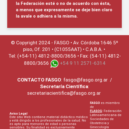
la Federación esté o no de acuerdo con ésta,
a menos que expresamente se deje bien claro
la avale o adhiera a la misma.
© Copyright 2024 - FASGO •
Av. Córdoba 1646 5º
piso, Of. 201 • (C1055AAT) • C.A.B.A. •
Tel: (+54-11) 4812-8800/3656 • Fax: (54-11) 4812-
8800/3656
+54 9 11 2571-6314
CONTACTO
FASGO
:
fasgo@fasgo.org.ar
/
Secretaría Científica
:
secretariacientifica@fasgo.org.ar
FASGO
es miembro
de
FLASOG
:
Federación
Aviso Legal
Latinoamericana de
Este sitio Web contiene material didáctico médico
Sociedades de
y está dirigido a los profesionales de la salud. No
Obstetricia y
es apto para menores de edad o personas
Ginecología
sensibles. Su finalidad es exclusivamente