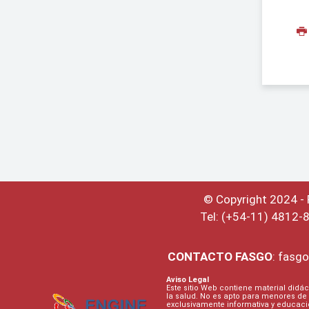
© Copyright 2024 -
Tel: (+54-11) 4812-
CONTACTO
FASGO
:
fasgo
Aviso Legal
Este sitio Web contiene material didác
la salud. No es apto para menores de 
exclusivamente informativa y educaci