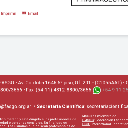
Imprimir
Email
 FASGO •
Av. Córdoba 1646 5º piso, Of. 201 • (C1055AAT) • C
8800/3656 • Fax: (54-11) 4812-8800/3656
+54 9 11 2
@fasgo.org.ar
/
Secretaría Científica
:
secretariacientifi
FASGO
es miembro de
tico médico y está dirigido a los profesionales de
FLASOG
:
Federación Latinoame
edad o personas sensibles. Su finalidad es
FIGO
: International Federati
onal. Los usuarios que no sean profesionales de