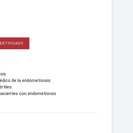
CERTIFICADO
sis
édico de la endometriosis
rtiles
n pacientes con endometriosis