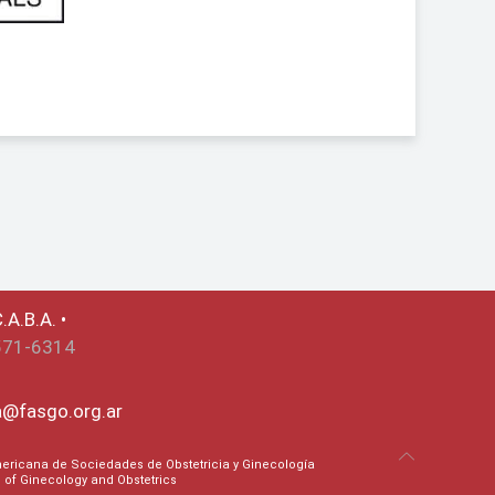
.A.B.A. •
571-6314
ca@fasgo.org.ar
ricana de Sociedades de Obstetricia y Ginecología
on of Ginecology and Obstetrics