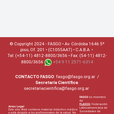
© Copyright 2024 - FASGO •
Av. Córdoba 1646 5º
piso, Of. 201 • (C1055AAT) • C.A.B.A. •
Tel: (+54-11) 4812-8800/3656 • Fax: (54-11) 4812-
8800/3656
+54 9 11 2571-6314
CONTACTO
FASGO
:
fasgo@fasgo.org.ar
/
Secretaría Científica
:
secretariacientifica@fasgo.org.ar
FASGO
es miembro
de
FLASOG
:
Federación
Aviso Legal
Latinoamericana de
Este sitio Web contiene material didáctico médico
Sociedades de
y está dirigido a los profesionales de la salud. No