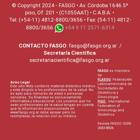
© Copyright 2024 - FASGO •
Av. Córdoba 1646 5º
piso, Of. 201 • (C1055AAT) • C.A.B.A. •
Tel: (+54-11) 4812-8800/3656 • Fax: (54-11) 4812-
8800/3656
+54 9 11 2571-6314
CONTACTO
FASGO
:
fasgo@fasgo.org.ar
/
Secretaría Científica
:
secretariacientifica@fasgo.org.ar
FASGO
es miembro
de
FLASOG
:
Federación
Aviso Legal
Latinoamericana de
Este sitio Web contiene material didáctico médico
Sociedades de
y está dirigido a los profesionales de la salud. No
Obstetricia y
es apto para menores de edad o personas
Ginecología
sensibles. Su finalidad es exclusivamente
informativa y educacional. Los usuarios que no
FIGO
: International
sean profesionales de la salud tengan en cuenta
Federation of
que la información proporcionada en
Ginecology and
www.fasgo.org.ar debe apoyar pero no
Obstetrics
reemplazar, la relación con su médico.
Revista FASGO ISSN
2683-8826