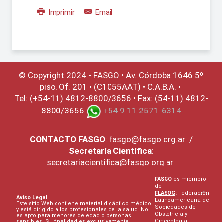
Imprimir
Email
© Copyright 2024 - FASGO •
Av. Córdoba 1646 5º
piso, Of. 201 • (C1055AAT) • C.A.B.A. •
Tel: (+54-11) 4812-8800/3656 • Fax: (54-11) 4812-
8800/3656
+54 9 11 2571-6314
CONTACTO
FASGO
:
fasgo@fasgo.org.ar
/
Secretaría Científica
:
secretariacientifica@fasgo.org.ar
FASGO
es miembro
de
FLASOG
:
Federación
Aviso Legal
Latinoamericana de
Este sitio Web contiene material didáctico médico
Sociedades de
y está dirigido a los profesionales de la salud. No
Obstetricia y
es apto para menores de edad o personas
Ginecología
sensibles. Su finalidad es exclusivamente