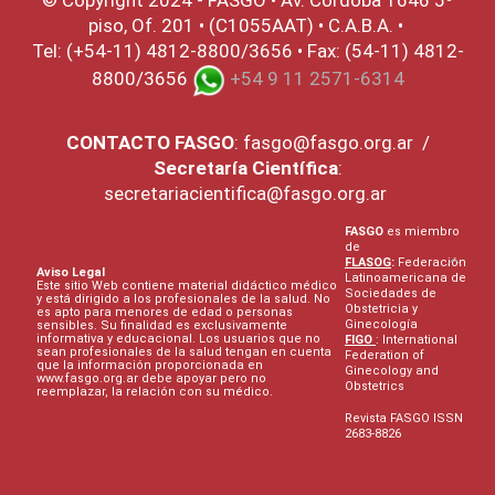
piso, Of. 201 • (C1055AAT) • C.A.B.A. •
Tel: (+54-11) 4812-8800/3656 • Fax: (54-11) 4812-
8800/3656
+54 9 11 2571-6314
CONTACTO
FASGO
:
fasgo@fasgo.org.ar
/
Secretaría Científica
:
secretariacientifica@fasgo.org.ar
FASGO
es miembro
de
FLASOG
:
Federación
Aviso Legal
Latinoamericana de
Este sitio Web contiene material didáctico médico
Sociedades de
y está dirigido a los profesionales de la salud. No
Obstetricia y
es apto para menores de edad o personas
Ginecología
sensibles. Su finalidad es exclusivamente
informativa y educacional. Los usuarios que no
FIGO
: International
sean profesionales de la salud tengan en cuenta
Federation of
que la información proporcionada en
Ginecology and
www.fasgo.org.ar debe apoyar pero no
Obstetrics
reemplazar, la relación con su médico.
Revista FASGO ISSN
2683-8826