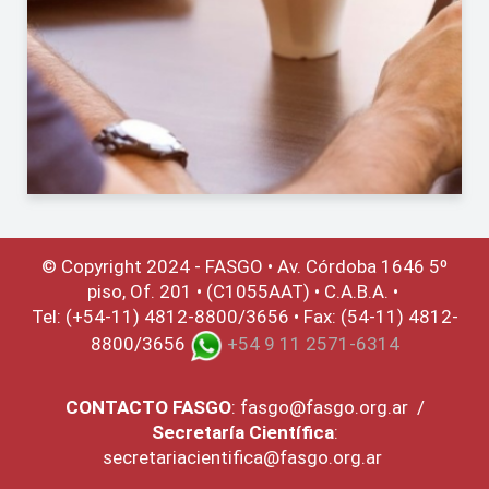
© Copyright 2024 - FASGO •
Av. Córdoba 1646 5º
piso, Of. 201 • (C1055AAT) • C.A.B.A. •
Tel: (+54-11) 4812-8800/3656 • Fax: (54-11) 4812-
8800/3656
+54 9 11 2571-6314
CONTACTO
FASGO
:
fasgo@fasgo.org.ar
/
Secretaría Científica
:
secretariacientifica@fasgo.org.ar