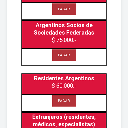
PAGAR
Argentinos Socios de
Sociedades Federadas
$ 75.000.-
PAGAR
Residentes Argentinos
$ 60.000.-
PAGAR
Extranjeros (residentes,
médicos, especialistas)