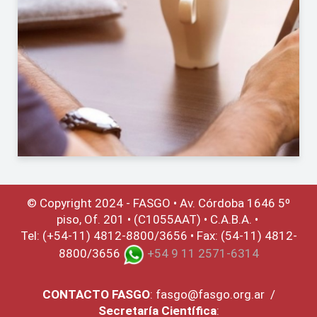
© Copyright 2024 - FASGO •
Av. Córdoba 1646 5º
piso, Of. 201 • (C1055AAT) • C.A.B.A. •
Tel: (+54-11) 4812-8800/3656 • Fax: (54-11) 4812-
8800/3656
+54 9 11 2571-6314
CONTACTO
FASGO
:
fasgo@fasgo.org.ar
/
Secretaría Científica
: