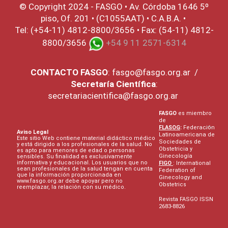
© Copyright 2024 - FASGO •
Av. Córdoba 1646 5º
piso, Of. 201 • (C1055AAT) • C.A.B.A. •
Tel: (+54-11) 4812-8800/3656 • Fax: (54-11) 4812-
8800/3656
+54 9 11 2571-6314
CONTACTO
FASGO
:
fasgo@fasgo.org.ar
/
Secretaría Científica
:
secretariacientifica@fasgo.org.ar
FASGO
es miembro
de
FLASOG
:
Federación
Aviso Legal
Latinoamericana de
Este sitio Web contiene material didáctico médico
Sociedades de
y está dirigido a los profesionales de la salud. No
Obstetricia y
es apto para menores de edad o personas
Ginecología
sensibles. Su finalidad es exclusivamente
informativa y educacional. Los usuarios que no
FIGO
: International
sean profesionales de la salud tengan en cuenta
Federation of
que la información proporcionada en
Ginecology and
www.fasgo.org.ar debe apoyar pero no
Obstetrics
reemplazar, la relación con su médico.
Revista FASGO ISSN
2683-8826