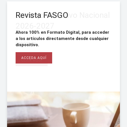
Revista FASGO
Consejo Directivo Nacional
2026-2027
Ahora 100% en Formato Digital, para acceder
Acceda todos los webinarios de FASGO
a los artículos directamente desde cualquier
dispositivo.
CLICK AQUÍ
Una herramienta indispensable para todos los
ACCEDA AQUÍ
profesionales de la especialidad.
CLICK AQUÍ
ACCEDA AQUÍ