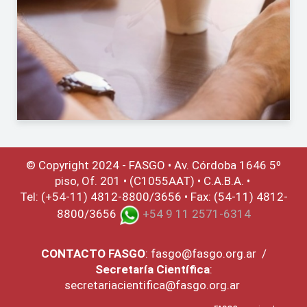
© Copyright 2024 - FASGO •
Av. Córdoba 1646 5º
piso, Of. 201 • (C1055AAT) • C.A.B.A. •
Tel: (+54-11) 4812-8800/3656 • Fax: (54-11) 4812-
8800/3656
+54 9 11 2571-6314
CONTACTO
FASGO
:
fasgo@fasgo.org.ar
/
Secretaría Científica
:
secretariacientifica@fasgo.org.ar