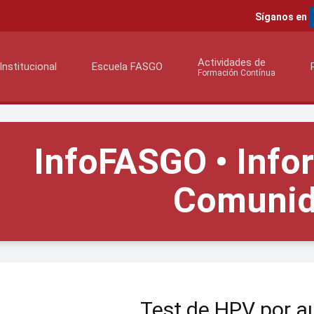
Síganos en
Actividades de
Institucional
Escuela FASGO
Formación Contínua
InfoFASGO • Info
Comuni
Test de HPV por 