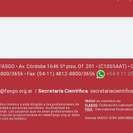
 FASGO •
Av. Córdoba 1646 5º piso, Of. 201 • (C1055AAT) • C
8800/3656 • Fax: (54-11) 4812-8800/3656
+54 9 11 2
@fasgo.org.ar
/
Secretaría Científica
:
secretariacientifi
FASGO
es miembro de
tico médico y está dirigido a los profesionales de
FLASOG
:
Federación Latinoame
edad o personas sensibles. Su finalidad es
FIGO
: International Federati
onal. Los usuarios que no sean profesionales de
ormación proporcionada en www.fasgo.org.ar debe
Revista FASGO ISSN 2683-8826
ón con su médico.