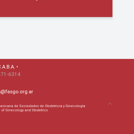
.A.B.A. •
571-6314
ca@fasgo.org.ar
ricana de Sociedades de Obstetricia y Ginecología
on of Ginecology and Obstetrics