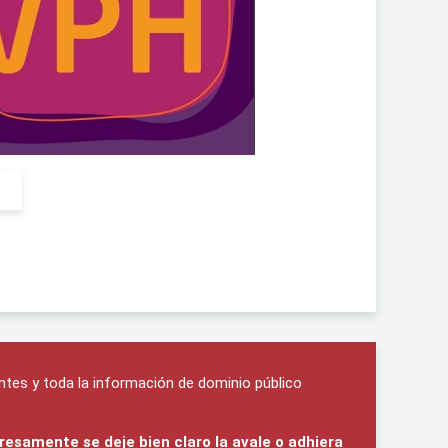
O
ntes y toda la información de dominio público
resamente se deje bien claro la avale o adhiera