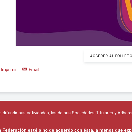
ACCEDER AL FOLLET
Imprimir
Email
difundir sus actividades, las de sus Sociedades Titulares y Adhere
 la Federación esté o no de acuerdo con ésta, a menos que exp