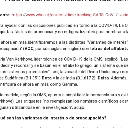
ente
:
https://www.who.int/en/activities/tracking-SARS-CoV-2-vari
ra ayudar con las discusiones públicas en torno a la COVID-19, La 
iquetas fáciles de pronunciar y no estigmatizantes para nombrar a 
 ahora en más identificaremos a las distintas “Variantes de Interés”
eocupación” (
VOC
, por sus siglas en inglés) con
letras del alfabet
ria Van Kerkhove, líder técnica de COVID-19 de la OMS, explicó: “La
 decir y recordar y se basan en el alfabeto griego, un sistema que se
rios sistemas potenciales”, así, la variante del Reino Unido, cuyo no
 de Sudáfrica (B.1.351)
Beta
y la de India (B.1.617.2)
Delta
. Además, 
entificará de ahora en más como Gamma.
ta medida, según la OMS, apunta a simplificar la nomenclatura y evit
rkhove). Las etiquetas “no reemplazan los nombres científicos exist
guirán utilizándose en la investigación”, adujo.
ué son las variantes de interés o de preocupación?