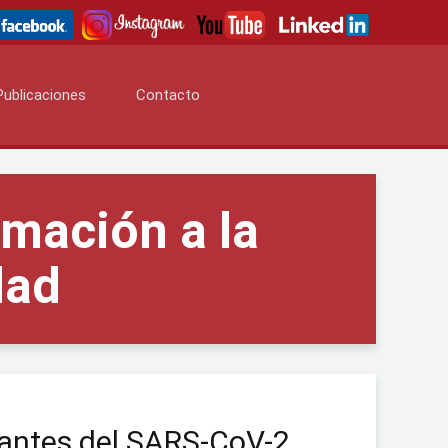
Publicaciones
Contacto
rmación a la
dad
iantes del SARS-CoV-2