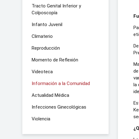
Tracto Genital Inferior y
Colposcopía
Fu
Infanto Juvenil
Pa
et
Climaterio
De
Reproducción
Pr
Momento de Reflexión
Ma
de
Videoteca
va
Información a la Comunidad
la
id
Actualidad Médica
Es
Infecciones Ginecológicas
Ke
se
Violencia
¿Q