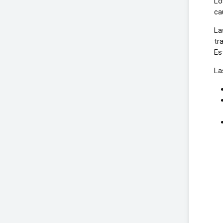
Lo
ca
La
tr
Es
La