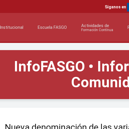
Síganos en
Actividades de
Institucional
Escuela FASGO
Formación Contínua
InfoFASGO • Info
Comuni
Nueva denominación de las var