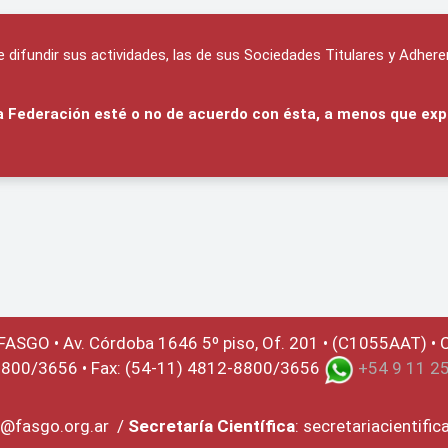
difundir sus actividades, las de sus Sociedades Titulares y Adhere
 la Federación esté o no de acuerdo con ésta, a menos que exp
 FASGO •
Av. Córdoba 1646 5º piso, Of. 201 • (C1055AAT) • C
8800/3656 • Fax: (54-11) 4812-8800/3656
+54 9 11 2
@fasgo.org.ar
/
Secretaría Científica
:
secretariacientifi