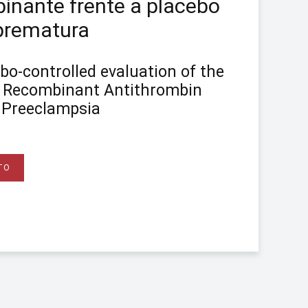
binante frente a placebo
 prematura
bo-controlled evaluation of the
of Recombinant Antithrombin
 Preeclampsia
TO