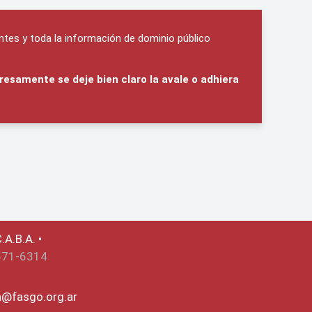
ntes y toda la información de dominio público
resamente se deje bien claro la avale o adhiera
.A.B.A. •
571-6314
ca@fasgo.org.ar