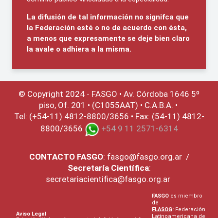
La difusión de tal información no signifca que
la Federación esté o no de acuerdo con ésta,
a menos que expresamente se deje bien claro
la avale o adhiera a la misma.
© Copyright 2024 - FASGO •
Av. Córdoba 1646 5º
piso, Of. 201 • (C1055AAT) • C.A.B.A. •
Tel: (+54-11) 4812-8800/3656 • Fax: (54-11) 4812-
8800/3656
+54 9 11 2571-6314
CONTACTO
FASGO
:
fasgo@fasgo.org.ar
/
Secretaría Científica
:
secretariacientifica@fasgo.org.ar
FASGO
es miembro
de
FLASOG
:
Federación
Aviso Legal
Latinoamericana de