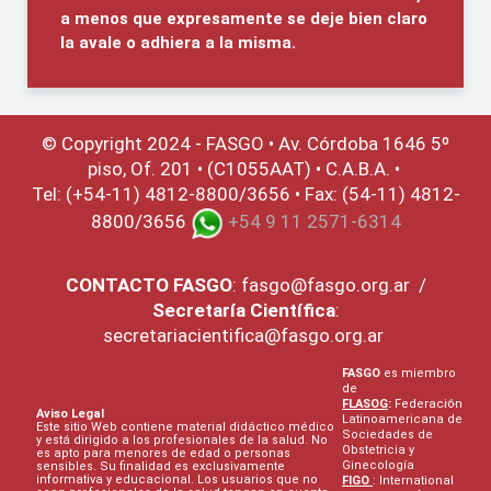
a menos que expresamente se deje bien claro
la avale o adhiera a la misma.
© Copyright 2024 - FASGO •
Av. Córdoba 1646 5º
piso, Of. 201 • (C1055AAT) • C.A.B.A. •
Tel: (+54-11) 4812-8800/3656 • Fax: (54-11) 4812-
8800/3656
+54 9 11 2571-6314
CONTACTO
FASGO
:
fasgo@fasgo.org.ar
/
Secretaría Científica
:
secretariacientifica@fasgo.org.ar
FASGO
es miembro
de
FLASOG
:
Federación
Aviso Legal
Latinoamericana de
Este sitio Web contiene material didáctico médico
Sociedades de
y está dirigido a los profesionales de la salud. No
Obstetricia y
es apto para menores de edad o personas
Ginecología
sensibles. Su finalidad es exclusivamente
informativa y educacional. Los usuarios que no
FIGO
: International