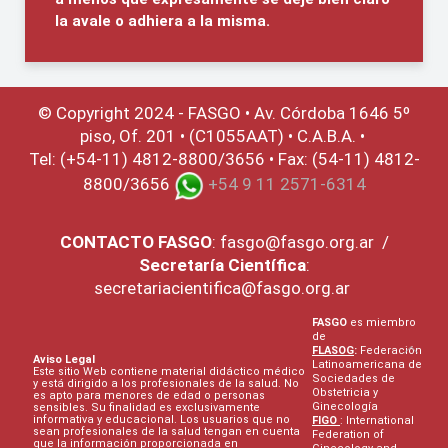
la avale o adhiera a la misma.
© Copyright 2024 - FASGO •
Av. Córdoba 1646 5º
piso, Of. 201 • (C1055AAT) • C.A.B.A. •
Tel: (+54-11) 4812-8800/3656 • Fax: (54-11) 4812-
8800/3656
+54 9 11 2571-6314
CONTACTO
FASGO
:
fasgo@fasgo.org.ar
/
Secretaría Científica
:
secretariacientifica@fasgo.org.ar
FASGO
es miembro
de
FLASOG
:
Federación
Aviso Legal
Latinoamericana de
Este sitio Web contiene material didáctico médico
Sociedades de
y está dirigido a los profesionales de la salud. No
Obstetricia y
es apto para menores de edad o personas
Ginecología
sensibles. Su finalidad es exclusivamente
informativa y educacional. Los usuarios que no
FIGO
: International
sean profesionales de la salud tengan en cuenta
Federation of
que la información proporcionada en