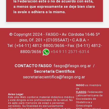
la Federación esté o no de acuerdo con ésta,
a menos que expresamente se deje bien claro
la avale o adhiera a la misma.
© Copyright 2024 - FASGO •
Av. Córdoba 1646 5º
piso, Of. 201 • (C1055AAT) • C.A.B.A. •
Tel: (+54-11) 4812-8800/3656 • Fax: (54-11) 4812-
8800/3656
+54 9 11 2571-6314
CONTACTO
FASGO
:
fasgo@fasgo.org.ar
/
Secretaría Científica
:
secretariacientifica@fasgo.org.ar
FASGO
es miembro
de
FLASOG
:
Federación
Aviso Legal
Latinoamericana de
Este sitio Web contiene material didáctico médico
Sociedades de
y está dirigido a los profesionales de la salud. No
Obstetricia y
es apto para menores de edad o personas
Ginecología
sensibles. Su finalidad es exclusivamente
informativa y educacional. Los usuarios que no