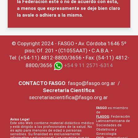
la Federación esté o no de acuerdo con ésta,
a menos que expresamente se deje bien claro
la avale o adhiera a la misma.
© Copyright 2024 - FASGO •
Av. Córdoba 1646 5º
piso, Of. 201 • (C1055AAT) • C.A.B.A. •
Tel: (+54-11) 4812-8800/3656 • Fax: (54-11) 4812-
8800/3656
+54 9 11 2571-6314
CONTACTO
FASGO
:
fasgo@fasgo.org.ar
/
Secretaría Científica
:
secretariacientifica@fasgo.org.ar
FASGO
es miembro
de
FLASOG
:
Federación
Aviso Legal
Latinoamericana de
Este sitio Web contiene material didáctico médico
Sociedades de
y está dirigido a los profesionales de la salud. No
Obstetricia y
es apto para menores de edad o personas
Ginecología
sensibles. Su finalidad es exclusivamente
informativa y educacional. Los usuarios que no