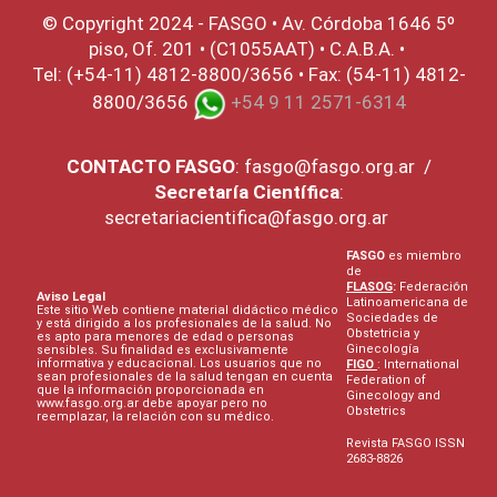
© Copyright 2024 - FASGO •
Av. Córdoba 1646 5º
piso, Of. 201 • (C1055AAT) • C.A.B.A. •
Tel: (+54-11) 4812-8800/3656 • Fax: (54-11) 4812-
8800/3656
+54 9 11 2571-6314
CONTACTO
FASGO
:
fasgo@fasgo.org.ar
/
Secretaría Científica
:
secretariacientifica@fasgo.org.ar
FASGO
es miembro
de
FLASOG
:
Federación
Aviso Legal
Latinoamericana de
Este sitio Web contiene material didáctico médico
Sociedades de
y está dirigido a los profesionales de la salud. No
Obstetricia y
es apto para menores de edad o personas
Ginecología
sensibles. Su finalidad es exclusivamente
informativa y educacional. Los usuarios que no
FIGO
: International
sean profesionales de la salud tengan en cuenta
Federation of
que la información proporcionada en
Ginecology and
www.fasgo.org.ar debe apoyar pero no
Obstetrics
reemplazar, la relación con su médico.
Revista FASGO ISSN
2683-8826