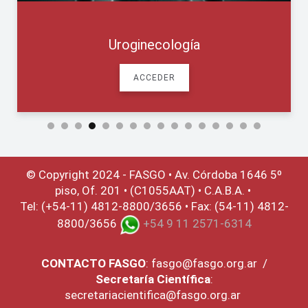
Uroginecología
ACCEDER
© Copyright 2024 - FASGO •
Av. Córdoba 1646 5º
piso, Of. 201 • (C1055AAT) • C.A.B.A. •
Tel: (+54-11) 4812-8800/3656 • Fax: (54-11) 4812-
8800/3656
+54 9 11 2571-6314
CONTACTO
FASGO
:
fasgo@fasgo.org.ar
/
Secretaría Científica
:
secretariacientifica@fasgo.org.ar