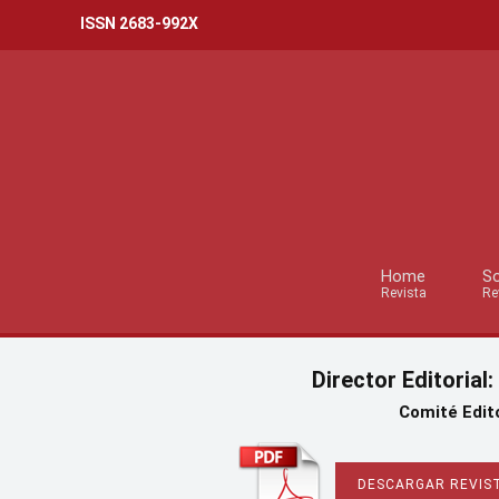
ISSN 2683-992X
Home
So
Revista
Re
Director Editorial:
Comité Edito
DESCARGAR REVIST