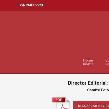
ISSN 2683-992X
Home
So
Revista
Re
Director Editorial:
Comité Edito
DESCARGAR REVIST