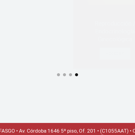
Infecciones
ctualidad Médica
Ginecológicas
ACCEDER
ACCEDER
 FASGO •
Av. Córdoba 1646 5º piso, Of. 201 • (C1055AAT) • C