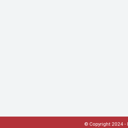
Resúmenes de
A
Publicaciones
Internacionales
ACCEDER
© Copyright 2024 -