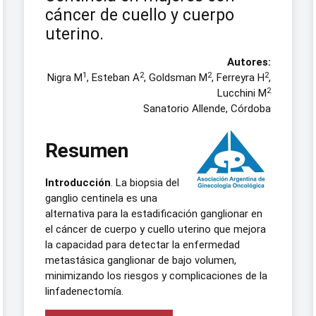
cáncer de cuello y cuerpo
uterino.
Autores:
1
2
2
2
Nigra M
, Esteban A
, Goldsman M
, Ferreyra H
,
2
Lucchini M
Sanatorio Allende, Córdoba
Resumen
Introducción
. La biopsia del
ganglio centinela es una
alternativa para la estadificación ganglionar en
el cáncer de cuerpo y cuello uterino que mejora
la capacidad para detectar la enfermedad
metastásica ganglionar de bajo volumen,
minimizando los riesgos y complicaciones de la
linfadenectomía.